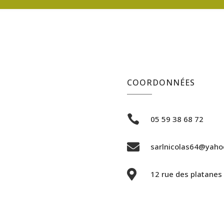
COORDONNÉES

05 59 38 68 72

sarlnicolas64@yahoo

12 rue des platane