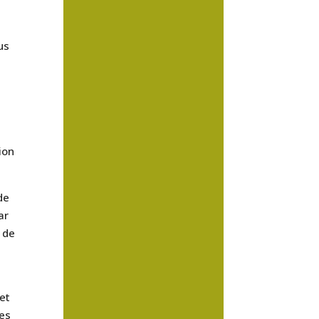
z
us
ion
de
ar
 de
n
et
hes