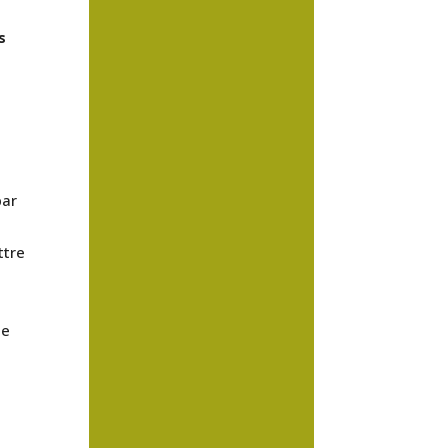
s
par
ttre
ne