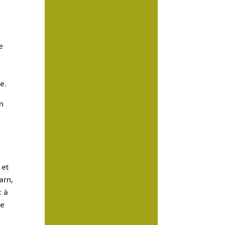
e
e.
on
 et
arn,
t à
se