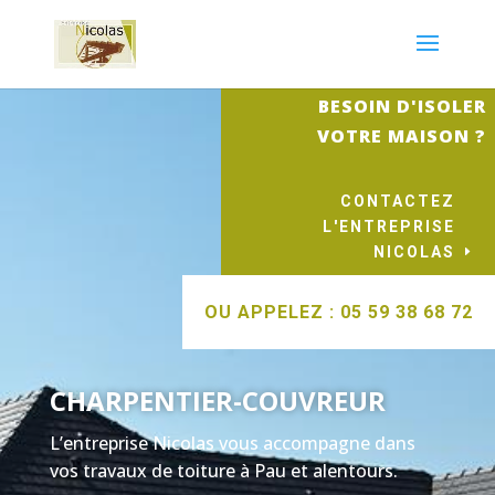
BESOIN D'ISOLER
VOTRE MAISON ?
CONTACTEZ
L'ENTREPRISE
NICOLAS
OU APPELEZ : 05 59 38 68 72
CHARPENTIER-COUVREUR
L’entreprise Nicolas vous accompagne dans
vos travaux de toiture à Pau et alentours.