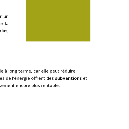
er un
er la
olas,
?
le à long terme, car elle peut réduire
es de l’énergie offrent des
subventions
et
ssement encore plus rentable.