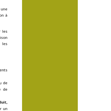
e une
ion à
 les
ison
 les
ments
ou de
e de
duit,
r un