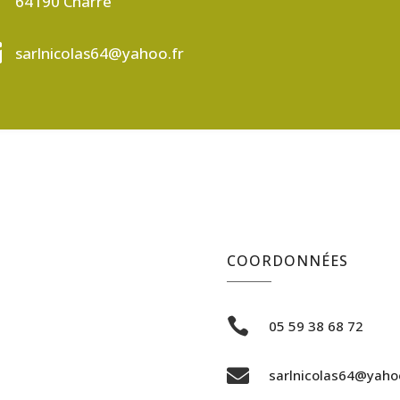
64190 Charre

sarlnicolas64@yahoo.fr
COORDONNÉES

05 59 38 68 72

sarlnicolas64@yahoo