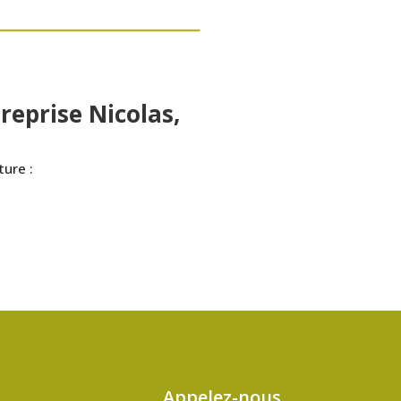
reprise Nicolas,
ture :
Appelez-nous